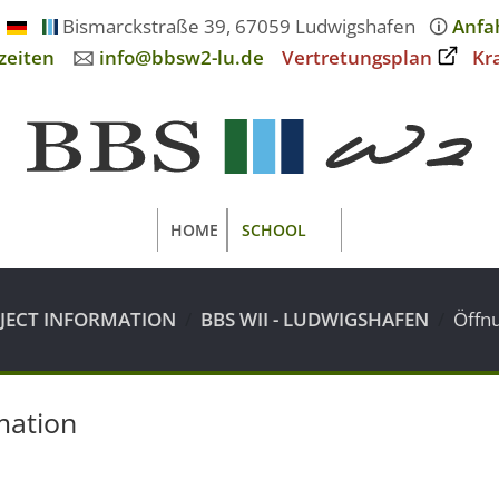
Bismarckstraße 39, 67059 Ludwigshafen
🛈
Anfa
zeiten
🖂
info@bbsw2-lu.de
Vertretungsplan
Kr
HOME
SCHOOL
OJECT INFORMATION
BBS WII - LUDWIGSHAFEN
Öffn
mation