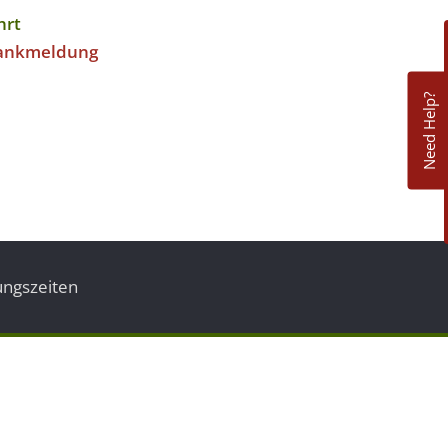
hrt
ankmeldung
Need Help?
ungszeiten