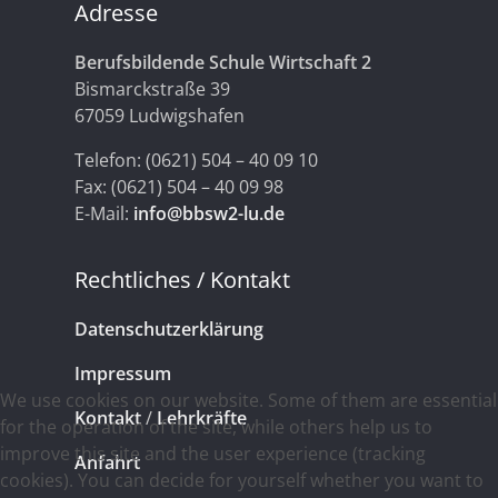
Adresse
Berufsbildende Schule Wirtschaft 2
Bismarckstraße 39
67059 Ludwigshafen
Telefon: (0621) 504 – 40 09 10
Fax: (0621) 504 – 40 09 98
E-Mail:
info@bbsw2-lu.de
Rechtliches / Kontakt
Datenschutzerklärung
Impressum
We use cookies on our website. Some of them are essential
Kontakt
/
Lehrkräfte
for the operation of the site, while others help us to
improve this site and the user experience (tracking
Anfahrt
cookies). You can decide for yourself whether you want to