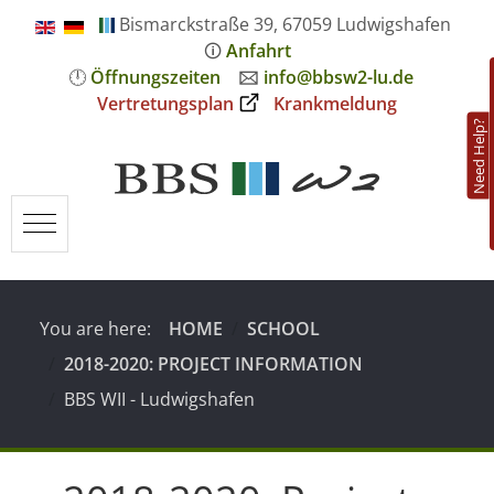
Bismarckstraße 39, 67059 Ludwigshafen
🛈
Anfahrt
🕛
Öffnungszeiten
🖂
info@bbsw2-lu.de
Vertretungsplan
Krankmeldung
Need Help?
Mobile Menu Toggle
You are here:
HOME
SCHOOL
2018-2020: PROJECT INFORMATION
BBS WII - Ludwigshafen