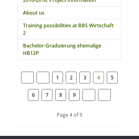
2016-2018: Project Information
About us
Training possibilities at BBS Wirtschaft
2
Bachelor-Graduierung ehemalige
HB12P
1
2
3
4
5
6
7
8
9
Page 4 of 9