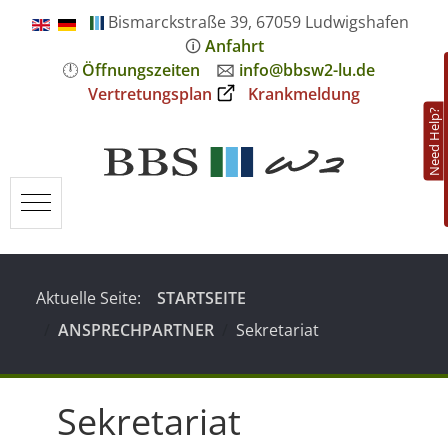
Bismarckstraße 39, 67059 Ludwigshafen
🛈
Anfahrt
🕛
Öffnungszeiten
🖂
info@bbsw2-lu.de
Vertretungsplan
Krankmeldung
Need Help?
Mobile Menu Toggle
Aktuelle Seite:
STARTSEITE
ANSPRECHPARTNER
Sekretariat
Sekretariat