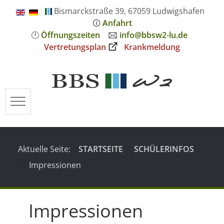
Bismarckstraße 39, 67059 Ludwigshafen
🛈
Anfahrt
🕛
Öffnungszeiten
🖂
info@bbsw2-lu.de
Vertretungsplan
Krankmeldung
Mobile Menu Toggle
Aktuelle Seite:
STARTSEITE
SCHÜLERINFOS
Impressionen
Impressionen