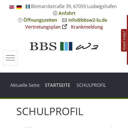
Bismarckstraße 39, 67059 Ludwigshafen
🛈
Anfahrt
🕛
Öffnungszeiten
🖂
info@bbsw2-lu.de
Vertretungsplan
Krankmeldung
Need Help?
Mobile Menu Toggle
Aktuelle Seite:
STARTSEITE
SCHULPROFIL
SCHULPROFIL