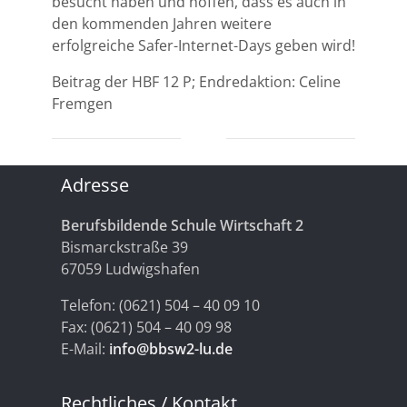
besucht haben und hoffen, dass es auch in
den kommenden Jahren weitere
erfolgreiche Safer-Internet-Days geben wird!
Beitrag der HBF 12 P; Endredaktion: Celine
Fremgen
Adresse
Berufsbildende Schule Wirtschaft 2
Bismarckstraße 39
67059 Ludwigshafen
Telefon: (0621) 504 – 40 09 10
Fax: (0621) 504 – 40 09 98
E-Mail:
info@bbsw2-lu.de
Rechtliches / Kontakt