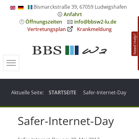
Bismarckstraße 39, 67059 Ludwigshafen
🛈
Anfahrt
🕛
Öffnungszeiten
🖂
info@bbsw2-lu.de
Vertretungsplan
Krankmeldung
Need Help?
Mobile Menu Toggle
Aktuelle Seite:
STARTSEITE
Safer-Internet-Day
Safer-Internet-Day